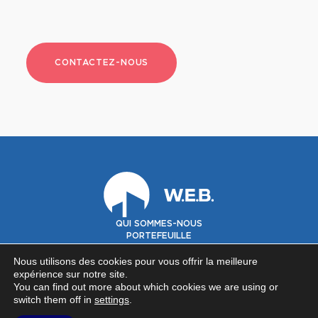
CONTACTEZ-NOUS
QUI SOMMES-NOUS
PORTEFEUILLE
GOUVERNANCE
INVESTISSEURS
Nous utilisons des cookies pour vous offrir la meilleure
expérience sur notre site.
You can find out more about which cookies we are using or
©2026 Warehouses Estates Belgium SA -
Privacy policy
-
Contact
switch them off in
settings
.
NOUS SUIVRE SUR