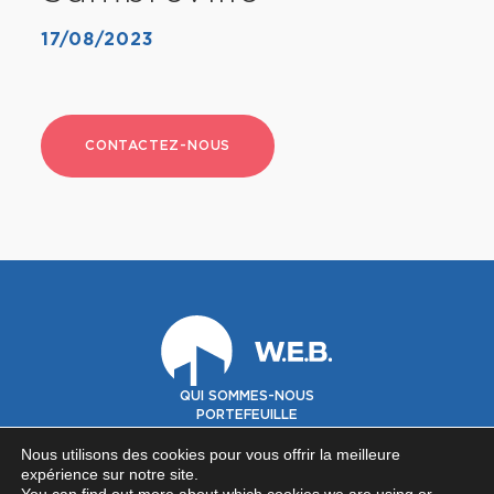
17/08/2023
CONTACTEZ-NOUS
QUI SOMMES-NOUS
PORTEFEUILLE
GOUVERNANCE
INVESTISSEURS
Nous utilisons des cookies pour vous offrir la meilleure
expérience sur notre site.
©2026 Warehouses Estates Belgium SA -
Privacy policy
-