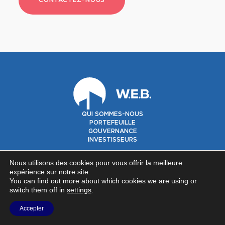
QUI SOMMES-NOUS
PORTEFEUILLE
GOUVERNANCE
INVESTISSEURS
©2026 Warehouses Estates Belgium SA -
Privacy policy
-
Nous utilisons des cookies pour vous offrir la meilleure
Contact
expérience sur notre site.
NOUS SUIVRE SUR
You can find out more about which cookies we are using or
switch them off in
settings
.
Accepter