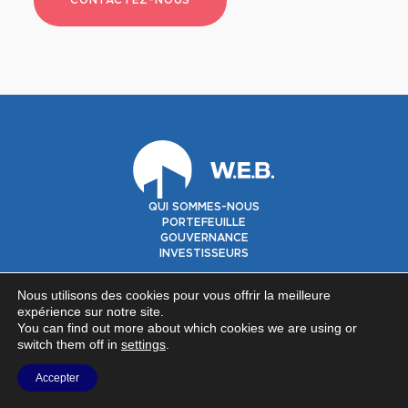
QUI SOMMES-NOUS
PORTEFEUILLE
GOUVERNANCE
INVESTISSEURS
©2026 Warehouses Estates Belgium SA -
Privacy policy
-
Nous utilisons des cookies pour vous offrir la meilleure
Contact
expérience sur notre site.
NOUS SUIVRE SUR
You can find out more about which cookies we are using or
switch them off in
settings
.
Accepter