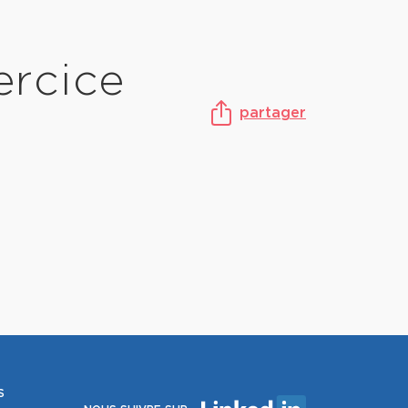
ercice
partager
S