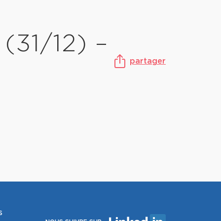
(31/12) –
partager
S